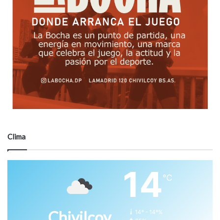
Clima
14
℃
Chivilcoy
14º - 14º%