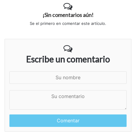
¡Sin comentarios aún!
Se el primero en comentar este artículo.
Escribe un comentario
S
u
n
S
o
u
m
c
b
o
r
m
e
e
n