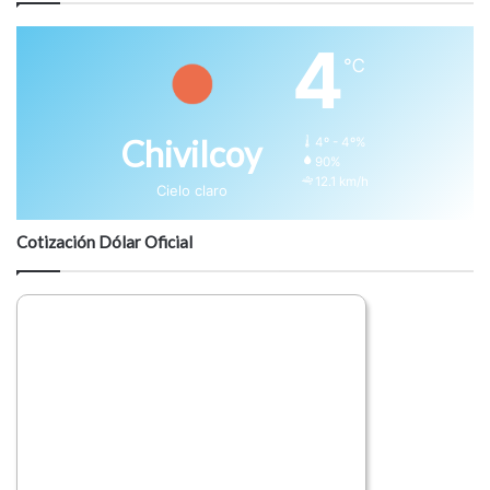
4
℃
Chivilcoy
4º - 4º%
90%
12.1 km/h
Cielo claro
Cotización Dólar Oficial